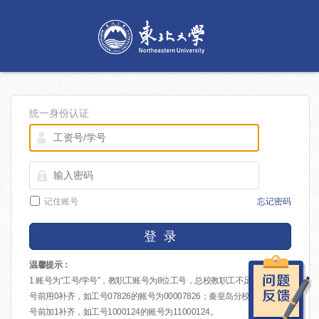
统一身份认证
记住账号
忘记密码
登 录
温馨提示：
1.账号为“工号/学号”，教职工账号为8位工号，总校教职工不足8位的在工
号前用0补齐，如工号07826的账号为00007826；秦皇岛分校教职工在工
号前加1补齐，如工号1000124的账号为11000124。