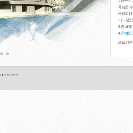
1.账号
号前用0补
号前加1补
2.扫码
3.咨询电话
4.
详细登
建议浏览
 Reserved.