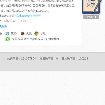
为“工号/学号”，教职工账号为8位工号，总校教职工不足8位的在工
齐，如工号07826的账号为00007826；秦皇岛分校教职工在工
齐，如工号1000124的账号为11000124。
登录前请先关注
“东北大学微信企业号”
。
收起
：83687240、83681656。
录指南
。
器：
IE10+
火狐
谷歌
360浏览器请使用极速模式
(如何使用?)
总访问量：191097864 当日访问量：0 日均访问量：120263