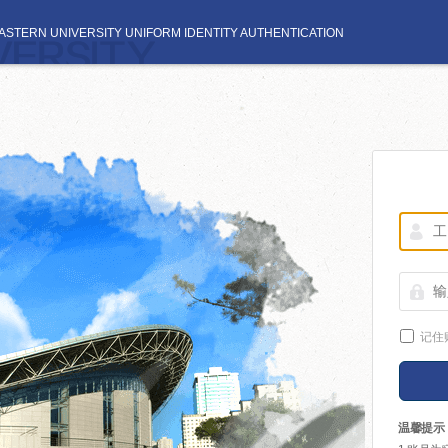
STERN UNIVERSITY UNIFORM IDENTITY AUTHENTICATION
记住
温馨提示