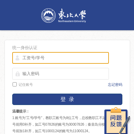
统一身份认证
记住账号
忘记密码
登 录
温馨提示：
1.账号为“工号/学号”，教职工账号为8位工号，总校教职工不足8位的在工
号前用0补齐，如工号07826的账号为00007826；秦皇岛分校教职工在工
号前加1补齐，如工号1000124的账号为11000124。