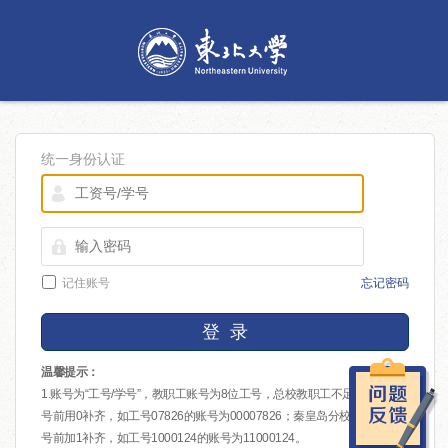
统一身份认证
记住账号
忘记密码
登 录
温馨提示：
1.账号为“工号/学号”，教职工账号为8位工号，总校教职工不足8位的在工
号前用0补齐，如工号07826的账号为00007826；秦皇岛分校教职工在工
号前加1补齐，如工号1000124的账号为11000124。