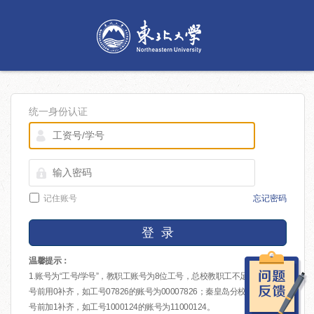
统一身份认证
记住账号
忘记密码
登 录
温馨提示：
1.账号为“工号/学号”，教职工账号为8位工号，总校教职工不足8位的在工
号前用0补齐，如工号07826的账号为00007826；秦皇岛分校教职工在工
号前加1补齐，如工号1000124的账号为11000124。