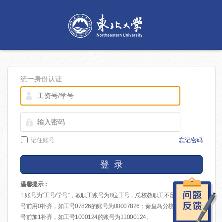
统一身份认证
记住账号
忘记密码
登 录
温馨提示：
1.账号为“工号/学号”，教职工账号为8位工号，总校教职工不足8位的在工
号前用0补齐，如工号07826的账号为00007826；秦皇岛分校教职工在工
号前加1补齐，如工号1000124的账号为11000124。