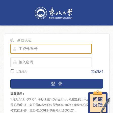
统一身份认证
记住账号
忘记密码
登 录
温馨提示：
1.账号为“工号/学号”，教职工账号为8位工号，总校教职工不足8位的在工
号前用0补齐，如工号07826的账号为00007826；秦皇岛分校教职工在工
号前加1补齐，如工号1000124的账号为11000124。